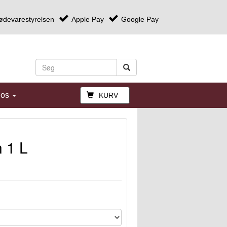
ødevarestyrelsen
Apple Pay
Google Pay
 os
KURV
 1 L