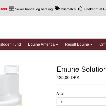
r 699
Sikker handel og betaling
Prismatch
Godkendt af F
dsfoder Hund
Equine America
Result Equine
Om
Emune Solution
425,00 DKK
Antal