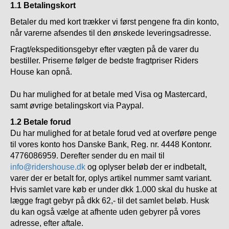
1.1 Betalingskort
Betaler du med kort trækker vi først pengene fra din konto,
når varerne afsendes til den ønskede leveringsadresse.
Fragt/ekspeditionsgebyr efter vægten på de varer du
bestiller. Priserne følger de bedste fragtpriser Riders
House kan opnå.
Du har mulighed for at betale med Visa og Mastercard,
samt øvrige betalingskort via Paypal.
1.2 Betale forud
Du har mulighed for at betale forud ved at overføre penge
til vores konto hos
Danske Bank, Reg. nr. 4448 Kontonr.
4776086959
. Derefter sender du en mail til
info@ridershouse.dk
og oplyser beløb der er indbetalt,
varer der er betalt for, oplys artikel nummer samt variant.
Hvis samlet vare køb er under dkk 1.000 skal du huske at
lægge fragt gebyr på dkk 62,- til det samlet beløb. Husk
du kan også vælge at afhente uden gebyrer på vores
adresse, efter aftale.