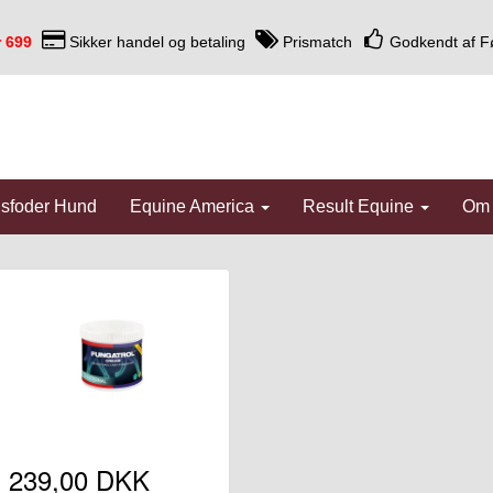
r 699
Sikker handel og betaling
Prismatch
Godkendt af F
dsfoder Hund
Equine America
Result Equine
Om
239,00 DKK