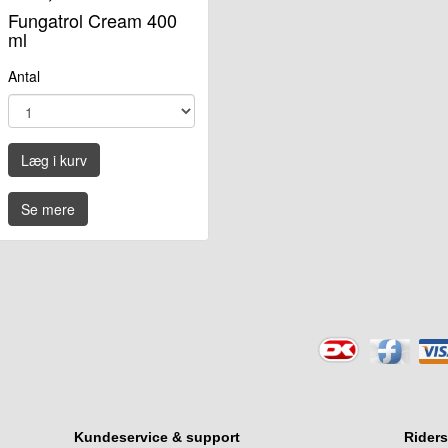
Fungatrol Cream 400
ml
Antal
Læg i kurv
Se mere
Kundeservice & support
Rider