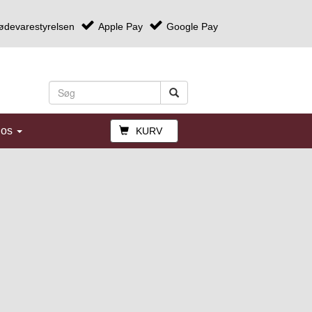
ødevarestyrelsen
Apple Pay
Google Pay
 os
KURV